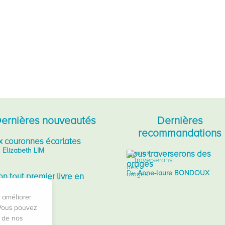
ernières nouveautés
Dernières
recommandations
x couronnes écarlates
e
Elizabeth LIM
Nous traverserons des
orages
De
Anne-laure BONDOUX
n tout premier livre en
ssu, bleu
e
Fiona WATT
r améliorer
 Vous pouvez
 petite ferme
t de nos
e
Xavier DENEUX