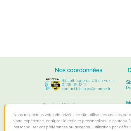
Nos coordonnées
D
Bibliothèque de US en vexin
Si
01 39 09 12 11
D
contact.biblio.us@orange.fr
Mo
Rue de la Libération
ti
95450 US
D
Nous respectons votre vie privée : ce site utilise des cookies pou
votre expérience, analyser le trafic et personnaliser le contenu.
Ma
personnaliser vos préférences ou accepter l'utilisation par défau
D