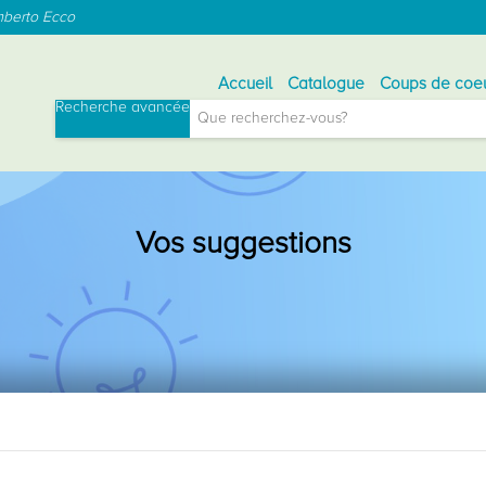
mberto Ecco
Accueil
Catalogue
Coups de coe
Menu
Recherche avancée
Général
Vos suggestions